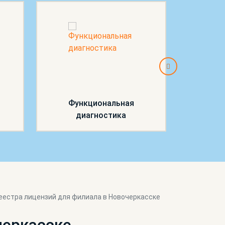
Функциональная
Проце
диагностика
еестра лицензий для филиала в Новочеркасске