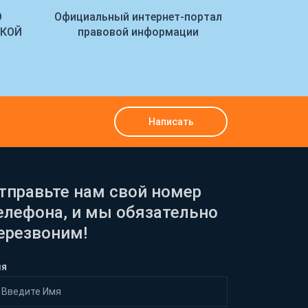
О
Официальный интернет-портал
Управление
СКОЙ
правовой информации
Рост
Написать
тправьте нам свой номер
елефона, и мы обязательно
ерезвоним!
мя