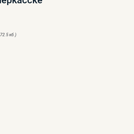
черкасске
72.5 кб.)